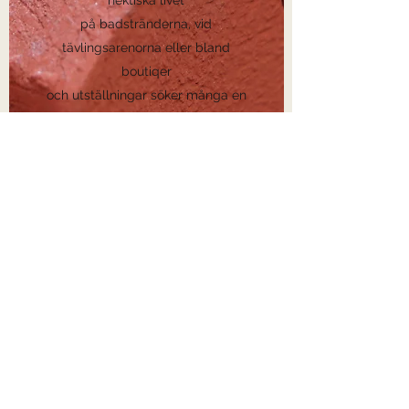
hektiska livet
på badstränderna, vid
tävlingsarenorna eller bland
boutiqer
och utställningar söker många en
stunds avkoppling på
Solbacken och njuter av utsikten
och naturen och våfflorna förstås.
Vi tar emot bokningar
Om ni är ett företag, en större
grupp eller kanske ett busslass
som söker enig plats för fika,
erbjuder vi möjligheten att