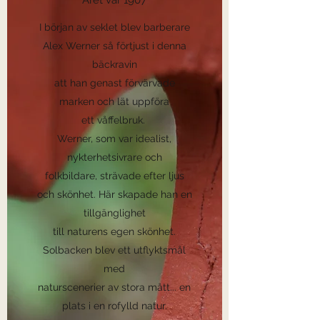
Året var 1907
I början av seklet blev barberare
Alex Werner så förtjust i denna
bäckravin
att han genast förvärvade
marken och lät uppföra
ett våffelbruk.
Werner, som var idealist,
nykterhetsivrare och
folkbildare, strävade efter ljus
och skönhet. Här skapade han en
tillgänglighet
till naturens egen skönhet.
Solbacken blev ett utflyktsmål
med
naturscenerier av stora mått... en
plats i en rofylld natur.